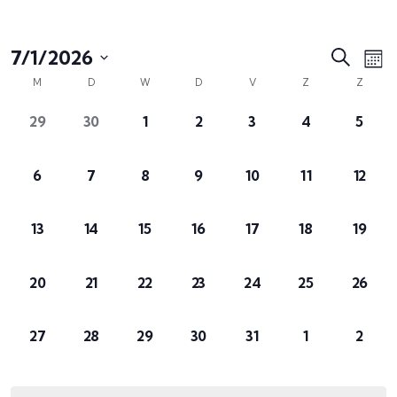
Evene
Ev
7/1/2026
Zoeken
Maa
we
Kalender
Zoeke
Selecteer
M
D
W
D
V
Z
Z
na
van
en
een
0
0
0
0
0
0
0
29
30
1
2
3
4
5
Evenementen
weerg
datum.
evenementen,
evenementen,
evenementen,
evenementen,
evenementen,
evenementen
evene
naviga
0
0
0
0
0
0
0
6
7
8
9
10
11
12
evenementen,
evenementen,
evenementen,
evenementen,
evenementen,
evenementen
evene
0
0
0
0
0
0
0
13
14
15
16
17
18
19
evenementen,
evenementen,
evenementen,
evenementen,
evenementen,
evenementen,
evene
0
0
0
0
0
0
0
20
21
22
23
24
25
26
evenementen,
evenementen,
evenementen,
evenementen,
evenementen,
evenementen,
evene
0
0
0
0
0
0
0
27
28
29
30
31
1
2
evenementen,
evenementen,
evenementen,
evenementen,
evenementen,
evenementen
evene