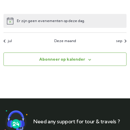
evenementen,
evenementen,
evenementen,
evenementen,
evenementen,
evenementen
evene
Er zijn geen evenementen op deze dag.
jul
Deze maand
sep
Abonneer op kalender
Need any support for tour & travels ?